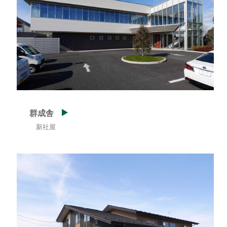
群成舎
新社屋